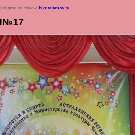
перейдите по ссылке
iskritalantov.ru
И№17